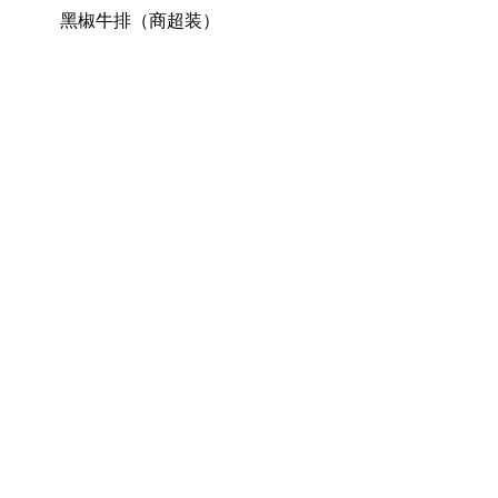
黑椒牛排（商超装）
关于花季传
媒直播APP
下载安装
公司简
介
企业文
化
企业资
质
产品中心
花季传
媒直播
APP下
载安装
系列