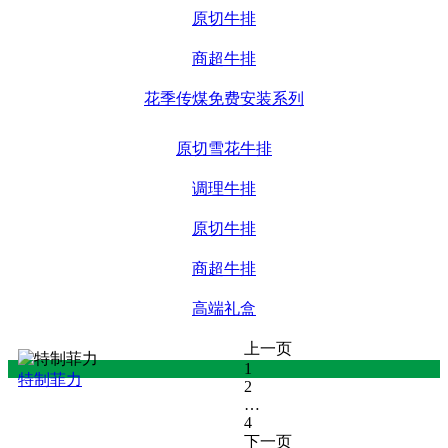
原切牛排
商超牛排
花季传煤免费安装系列
原切雪花牛排
调理牛排
原切牛排
商超牛排
高端礼盒
上一页
1
特制菲力
2
…
4
下一页