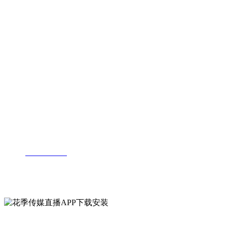
招聘公
告
人才理
念
人才储
备
联系花季传媒直播APP下载安装
地址：山东省临沂市河东区常庄工业园
电话：
0539-8858676
手机：13954994567
官方微信公众号